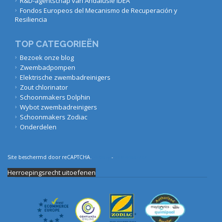
R&D-agentschap van Andalusië IDEA
Fondos Europeos del Mecanismo de Recuperación y
Resiliencia
TOP CATEGORIEËN
Bezoek onze blog
Zwembadpompen
Elektrische zwembadreinigers
Zout chlorinator
Schoonmakers Dolphin
Wybot zwembadreinigers
Schoonmakers Zodiac
Onderdelen
Site beschermd door reCAPTCHA.
Privacy
-
Voorwaarden
Herroepingsrecht uitoefenen