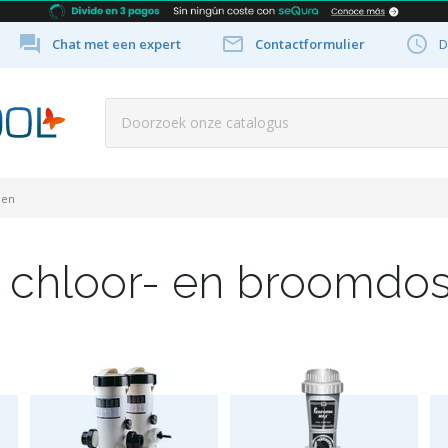



Chat met een expert
Contactformulier
D
den
 chloor- en broomdo