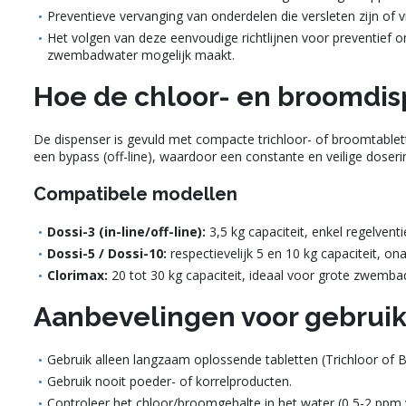
Preventieve vervanging van onderdelen die versleten zijn of
Het volgen van deze eenvoudige richtlijnen voor preventief 
zwembadwater mogelijk maakt.
Hoe de chloor- en broomdi
De dispenser is gevuld met compacte trichloor- of broomtablett
een bypass (off-line), waardoor een constante en veilige doser
Compatibele modellen
Dossi-3 (in-line/off-line):
3,5 kg capaciteit, enkel regelventie
Dossi-5 / Dossi-10:
respectievelijk 5 en 10 kg capaciteit, ona
Clorimax:
20 tot 30 kg capaciteit, ideaal voor grote zwemba
Aanbevelingen voor gebrui
Gebruik alleen langzaam oplossende tabletten (Trichloor of 
Gebruik nooit poeder- of korrelproducten.
Controleer het chloor/broomgehalte in het water (0,5-2 ppm