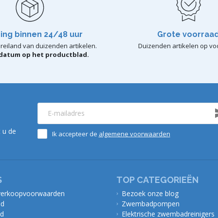
ing binnen 24/48 uur
Grote voorraa
reiland van duizenden artikelen.
Duizenden artikelen op vo
rdatum op het productblad.
 u de
Ik accepteer de
algemene voorwaarden
S
TOP CATEGORIEËN
verkoopvoorwaarden
Bezoek onze blog
id
Zwembadpompen
id
Elektrische zwembadreinigers