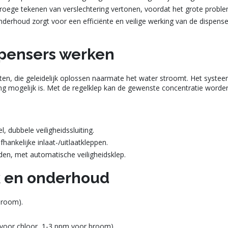
 vroege tekenen van verslechtering vertonen, voordat het grote prob
onderhoud zorgt voor een efficiënte en veilige werking van de dispe
spensers werken
en, die geleidelijk oplossen naarmate het water stroomt. Het systeem
ing mogelijk is. Met de regelklep kan de gewenste concentratie worden
l, dubbele veiligheidssluiting.
fhankelijke inlaat-/uitlaatkleppen.
den, met automatische veiligheidsklep.
k en onderhoud
Broom).
 voor chloor, 1-3 ppm voor broom).