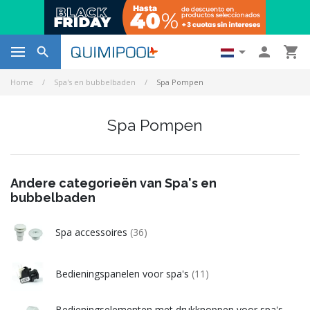




Home
Spa's en bubbelbaden
Spa Pompen
Spa Pompen
Andere categorieën van Spa's en
bubbelbaden
Spa accessoires
(36)
Bedieningspanelen voor spa's
(11)
Bedieningselementen met drukknoppen voor spa's