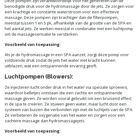
Deze pompen zijn verantwoordelijk voor het genereren van de
benodigde druk voor de hydromassage door de jets. Ze zorgen voor
een krachtige en constante waterstroom voor een effectieve
massage. Deze pompen zijn krachtiger dan de filterpompen,
meestal tussen 1 en 5 pk, afhankelijk van de grootte van de SPA en
het aantal jets. Ze werken meestal in combinatie met een luchtpomp
om de massagesensatie te versterken.
Voorbeeld van toepassing:
Als je de hydromassage in een SPA aanzet, zorgt deze pomp voor
voldoende druk zodat de jets het water met kracht kunnen
uitblazen, wat een ontspannende ervaring geeft.
Luchtpompen (Blowers):
Ze injecteren lucht onder druk in het water via speciale sproeiers,
waardoor belletjes ontstaan die een zachte en ontspannende
massage geven. Ze worden vooral gebruikt om een bruisend effect
in de spa te creëren. Ze stuwen geen water, maar lucht door een
systeem van buizen die verbonden zijn met de luchtjets van de SPA.
Ze verbeteren de oxygenatie van het water en zorgen voor een
zachtere massage dan hydromassagejets.
Voorbeeld van toepassing: