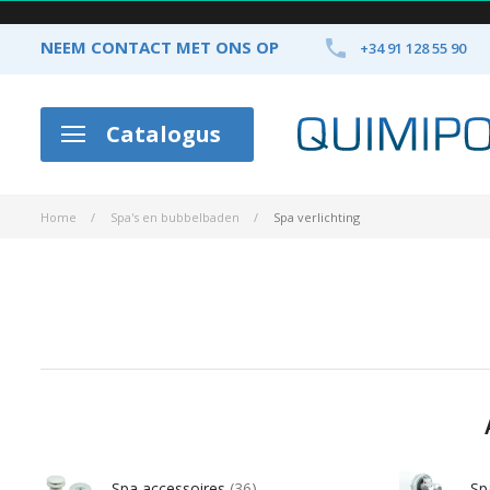

NEEM CONTACT MET ONS OP
+34 91 128 55 90
Catalogus
Home
Spa's en bubbelbaden
Spa verlichting
Spa accessoires
(36)
Sp