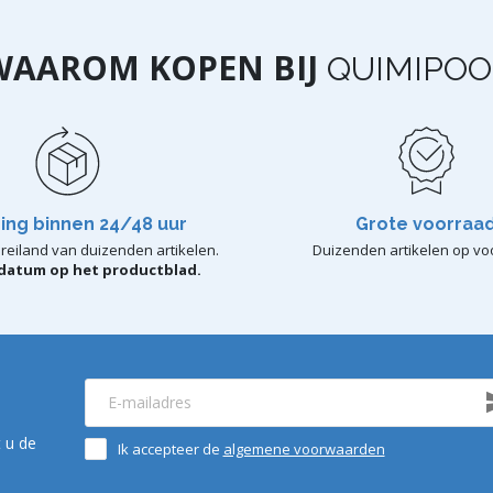
WAAROM KOPEN BIJ
QUIMIPOO
ing binnen 24/48 uur
Grote voorraa
reiland van duizenden artikelen.
Duizenden artikelen op vo
rdatum op het productblad.
 u de
Ik accepteer de
algemene voorwaarden