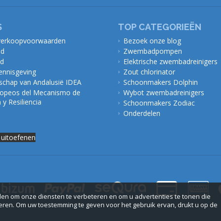
S
TOP CATEGORIEËN
verkoopvoorwaarden
Bezoek onze blog
id
Zwembadpompen
id
Elektrische zwembadreinigers
kennisgeving
Zout chlorinator
chap van Andalusië IDEA
Schoonmakers Dolphin
opeos del Mecanismo de
Wybot zwembadreinigers
y Resiliencia
Schoonmakers Zodiac
Onderdelen
 uitoefenen
en om onze diensten te verbeteren en om u advertenties te tonen die
en. Om uw toestemming te geven voor het gebruik ervan, drukt u op de