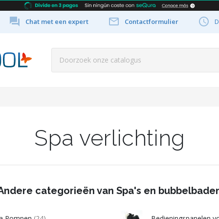



Chat met een expert
Contactformulier
D
Spa verlichting
Andere categorieën van Spa's en bubbelbade
a Pompen
(24)
Bedieningspanelen v