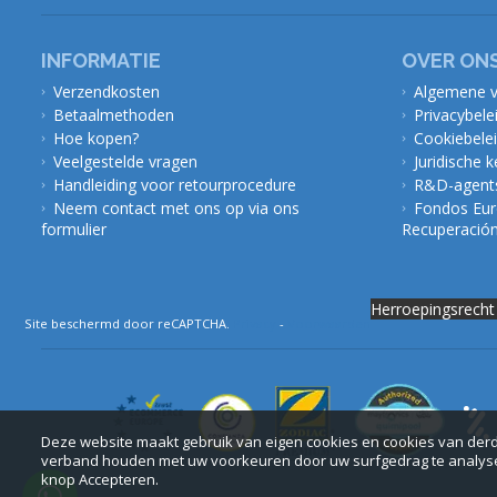
INFORMATIE
OVER ON
Verzendkosten
Algemene 
Betaalmethoden
Privacybele
Hoe kopen?
Cookiebele
Veelgestelde vragen
Juridische 
Handleiding voor retourprocedure
R&D-agents
Neem contact met ons op via ons
Fondos Eur
formulier
Recuperación 
Herroepingsrecht
Site beschermd door reCAPTCHA.
Privacy
-
Voorwaarden
Deze website maakt gebruik van eigen cookies en cookies van derd
verband houden met uw voorkeuren door uw surfgedrag te analyser
knop Accepteren.