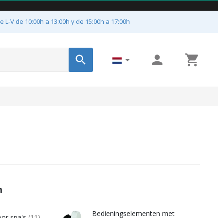
e L-V de 10:00h a 13:00h y de 15:00h a 17:00h




n
Bedieningselementen met
oor spa's
(11)