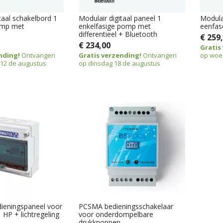
taal schakelbord 1
Modulair digitaal paneel 1
Modulai
omp met
enkelfasige pomp met
eenfas
differentieel + Bluetooth
€ 259
€ 234,00
Gratis
nding!
Ontvangen
Gratis verzending!
Ontvangen
op woe
12 de augustus
op dinsdag 18 de augustus
eningspaneel voor
PCSMA bedieningsschakelaar
HP + lichtregeling
voor onderdompelbare
drukknoppen