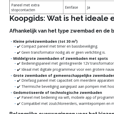
Paneel met extra
Eenfase
Ja
stopcontacten
Koopgids: Wat is het ideale
Afhankelijk van het type zwembad en de 
Kleine privézwembaden (tot 30 m³)
✔️ Compact paneel met timer en basisbeveiliging.
✔️ Geen transformator nodig als er geen verlichting is.
Middelgrote zwembaden of zwembaden met spots
✔️ Bedieningspaneel met geïntegreerde 12V transformator
✔️ Ideaal met digitale programmeur voor een grotere nauwk
Grote zwembaden of gemeenschappelijke zwembade
✔️ Driefasig paneel met capaciteit om meerdere apparaten 
✔️ Thermische beveiliging aangepast aan pompen met ho
Gedomotiseerde of technologische zwembaden
✔️ Paneel met bediening via wifi, mobiele app of programm
✔️ Compatibel met zoutchloreerders, warmtepompen en m