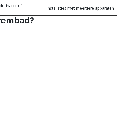
hlorinator of
Installaties met meerdere apparaten
p
zwembad?