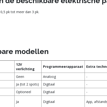
n de beschikbare elektrische 
,5 pk tot meer dan 3 pk.
kbare modellen
12V
Programmeerapparaat
Extra techn
verlichting
Geen
Analoog
-
Ja (tot 2 spots)
Digitaal
-
Optioneel
Digitaal
-
Ja
Digitaal
App, afstand