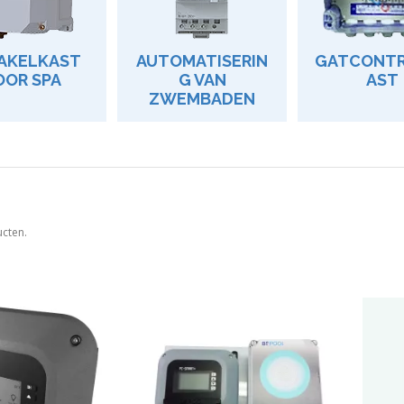
AKELKAST
AUTOMATISERIN
GATCONT
OOR SPA
G VAN
AST
ZWEMBADEN
ucten.