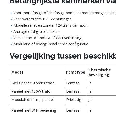
Belangrijkste kenmerken va
Voor monofasige of driefasige pompen, met vermogens van 0
Zeer waterdichte IP65-behuizingen.
Modellen met en zonder 12V transformator.
Analoge of digitale klokken.
Versies met domotica of WiFi-verbinding.
Modulaire of voorgeïnstalleerde configuratie.
Vergelijking tussen beschi
Thermische
Model
Pomptype
beveiliging
Basis paneel zonder trafo
Eenfase
Ja
Paneel met 100W trafo
Eenfase
Ja
Modulair driefasig paneel
Driefasig
Ja
Paneel met WiFi-bediening
Eenfase
Ja