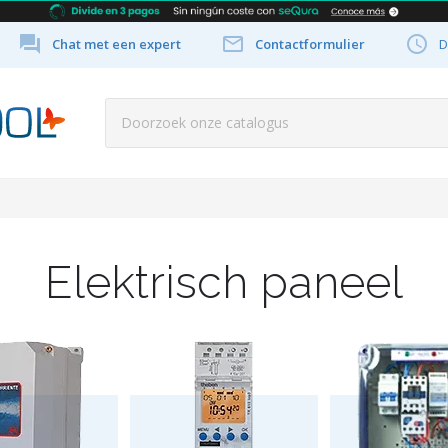



Chat met een expert
Contactformulier
D
Elektrisch paneel