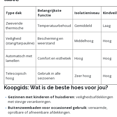
Belangrijkste
Type dak
Isolatieniveau
Kindvei
functie
Zwevende
Temperatuurbehoud
Gemiddeld
Laag
thermische
Veiligheid
Bescherming en
Middelhoog
Hoog
(stang/tarpauline)
weerstand
Automatisch met
Comfort en esthetiek
Hoog
Hoog
lamellen
Telescopisch
Gebruik in alle
Zeer hoog
Hoog
hoog
seizoenen
Koopgids: Wat is de beste hoes voor jou?
Gezinnen met kinderen of huisdieren:
veiligheidsafdekkingen
met stevige verankeringen.
Buitenzwembaden voor occasioneel gebruik:
verwarmde,
oprolbare of afneembare afdekkingen.