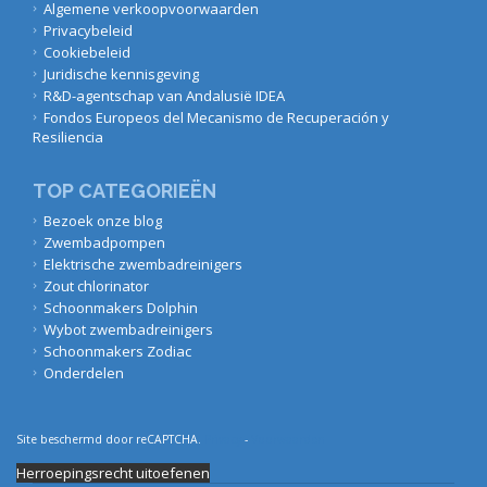
Algemene verkoopvoorwaarden
Privacybeleid
Cookiebeleid
Juridische kennisgeving
R&D-agentschap van Andalusië IDEA
Fondos Europeos del Mecanismo de Recuperación y
Resiliencia
TOP CATEGORIEËN
Bezoek onze blog
Zwembadpompen
Elektrische zwembadreinigers
Zout chlorinator
Schoonmakers Dolphin
Wybot zwembadreinigers
Schoonmakers Zodiac
Onderdelen
Site beschermd door reCAPTCHA.
Privacy
-
Voorwaarden
Herroepingsrecht uitoefenen