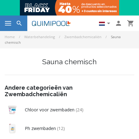




Home
Waterbehandeling
Zwembadchemicaliën
Sauna
chemisch
Sauna chemisch
Andere categorieën van
Zwembadchemicaliën
Chloor voor zwembaden
(24)
Ph zwembaden
(12)