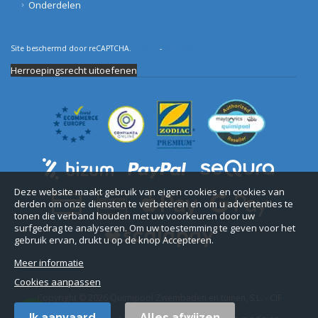
Onderdelen
Site beschermd door reCAPTCHA.
Privacy
-
Voorwaarden
Herroepingsrecht uitoefenen
Deze website maakt gebruik van eigen cookies en cookies van
derden om onze diensten te verbeteren en om u advertenties te
tonen die verband houden met uw voorkeuren door uw
surfgedrag te analyseren. Om uw toestemming te geven voor het
gebruik ervan, drukt u op de knop Accepteren.
Meer informatie
Cookies aanpassen
Copyright © 2026 Quimipool Zwembaden en tuinen, S.L. - CIF
B11712916.
Ik aanvaard
Alles afwijzen