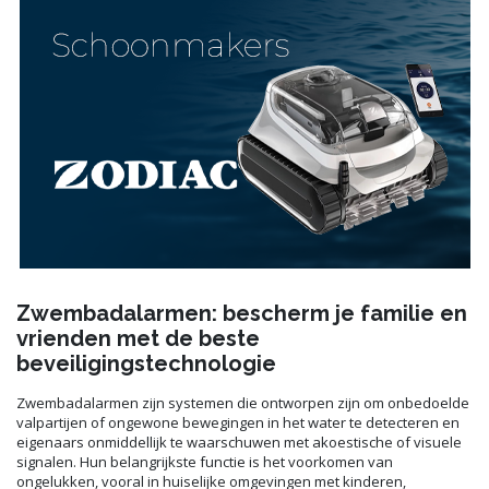
Zwembadalarmen: bescherm je familie en
vrienden met de beste
beveiligingstechnologie
Zwembadalarmen zijn systemen die ontworpen zijn om onbedoelde
valpartijen of ongewone bewegingen in het water te detecteren en
eigenaars onmiddellijk te waarschuwen met akoestische of visuele
signalen. Hun belangrijkste functie is het voorkomen van
ongelukken, vooral in huiselijke omgevingen met kinderen,