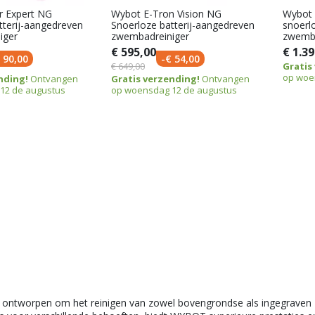
r Expert NG
Wybot E-Tron Vision NG
Wybot 
tterij-aangedreven
Snoerloze batterij-aangedreven
snoerl
iger
zwembadreiniger
zwemba
€ 595,00
€ 1.39
 90,00
-€ 54,00
€ 649,00
Gratis
op woe
nding!
Ontvangen
Gratis verzending!
Ontvangen
12 de augustus
op woensdag 12 de augustus
ntworpen om het reinigen van zowel bovengrondse als ingegraven 