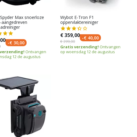
Spyder Max snoerloze
Wybot E-Tron F1
ij-aangedreven
oppervlaktereiniger
dreiniger
€ 359,00
-€ 40,00
,00
€ 399,00
-€ 30,00
0
Gratis verzending!
Ontvangen
 verzending!
Ontvangen
op woensdag 12 de augustus
nsdag 12 de augustus