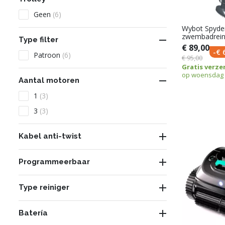
Geen
(6)
Wybot Spyde
zwembadrein

Type filter
€ 89,00
-€ 
Patroon
(6)
€ 95,00
Gratis verze
op woensdag 

Aantal motoren
1
(3)
3
(3)

Kabel anti-twist

Programmeerbaar

Type reiniger

Batería