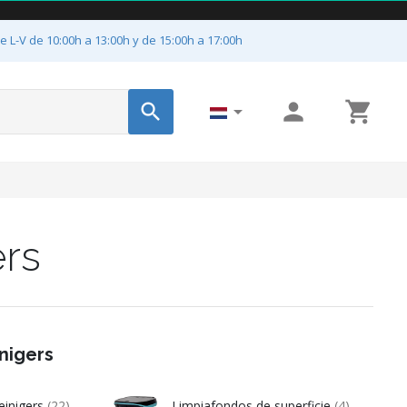
e L-V de 10:00h a 13:00h y de 15:00h a 17:00h




rs
nigers
einigers
(22)
Limpiafondos de superficie
(4)