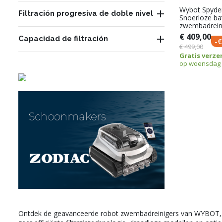
Wybot Spyde

Filtración progresiva de doble nivel
Snoerloze ba
zwembadrein
€ 409,00

Capacidad de filtración
-€
€ 499,00
Gratis verze
op woensdag 
Ontdek de geavanceerde robot zwembadreinigers van WYBOT, o