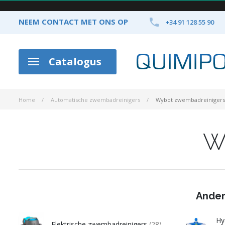

NEEM CONTACT MET ONS OP
+34 91 128 55 90
Catalogus
Home
Automatische zwembadreinigers
Wybot zwembadreinigers
W
Ander
Hy
Elektrische zwembadreinigers
(28)