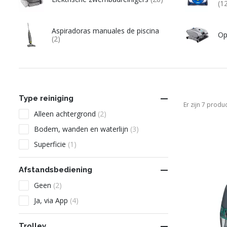
(1
Aspiradoras manuales de piscina
Op
(2)

Type reiniging
Er zijn 7 produ
Alleen achtergrond
(2)
Bodem, wanden en waterlijn
(3)
Superficie
(1)

Afstandsbediening
Geen
(2)
Ja, via App
(4)

Trolley