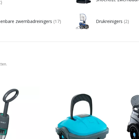
2)
enbare zwembadreinigers
(17)
Drukreinigers
(2)
cten.