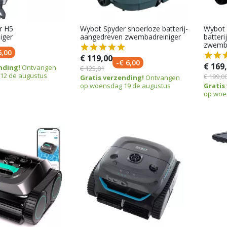
r H5
Wybot Spyder snoerloze batterij-
Wybot 
iger
aangedreven zwembadreiniger
batter
zwemba
6,00
€ 119,00
-€ 6,00
€ 169
nding!
Ontvangen
€ 125,01
12 de augustus
€ 199,0
Gratis verzending!
Ontvangen
op woensdag 19 de augustus
Gratis
op woe