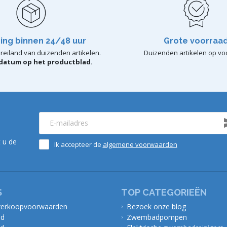
ing binnen 24/48 uur
Grote voorraa
reiland van duizenden artikelen.
Duizenden artikelen op vo
rdatum op het productblad.
 u de
Ik accepteer de
algemene voorwaarden
S
TOP CATEGORIEËN
verkoopvoorwaarden
Bezoek onze blog
id
Zwembadpompen