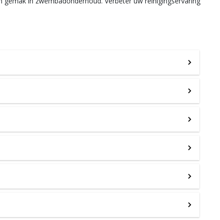
s en gemak in zwembadonderhoud. Verbeter uw reinigingservaring