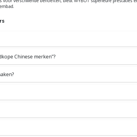
pties voor verschillende behoeften, biedt WYBOT superieure prestatie
wembad.
rs
edkope Chinese merken"?
maken?