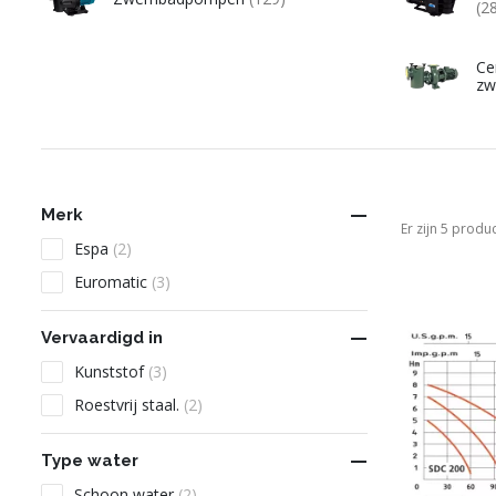
(2
Ce
zw

Merk
Er zijn 5 produ
Espa
(2)
Euromatic
(3)

Vervaardigd in
Kunststof
(3)
Roestvrij staal.
(2)

Type water
Schoon water
(2)