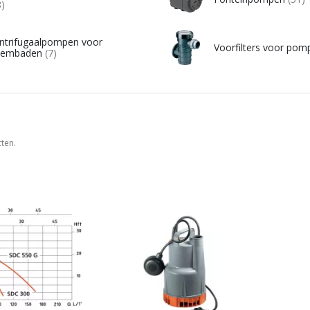
8)
ntrifugaalpompen voor
Voorfilters voor po
embaden
(7)
cten.