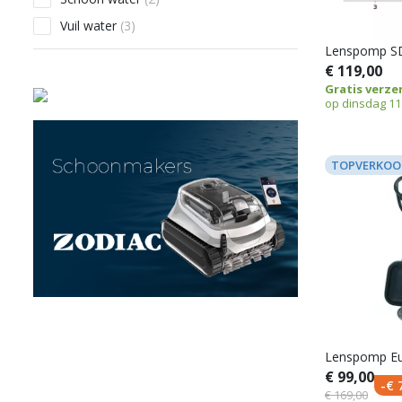
Vuil water
(3)
Lenspomp S
€ 119,00
Gratis verze
op dinsdag 11
TOPVERKOO
Lenspomp Eu
€ 99,00
-€ 
€ 169,00