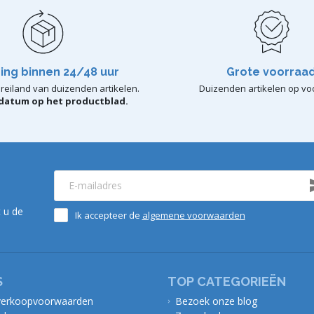
ing binnen 24/48 uur
Grote voorraa
reiland van duizenden artikelen.
Duizenden artikelen op vo
rdatum op het productblad.
 u de
Ik accepteer de
algemene voorwaarden
S
TOP CATEGORIEËN
verkoopvoorwaarden
Bezoek onze blog