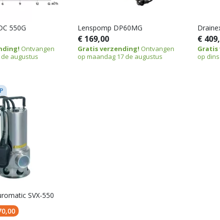
DC 550G
Lenspomp DP60MG
Draine
€ 169,00
€ 409
nding!
Ontvangen
Gratis verzending!
Ontvangen
Gratis
 de augustus
op maandag 17 de augustus
op dins
P
romatic SVX-550
70,00