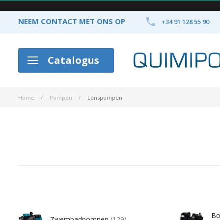

NEEM CONTACT MET ONS OP
+34 91 128 55 90
Catalogus
Home
Pompen
Lenspompen
Bo
Zwembadpompen
(129)