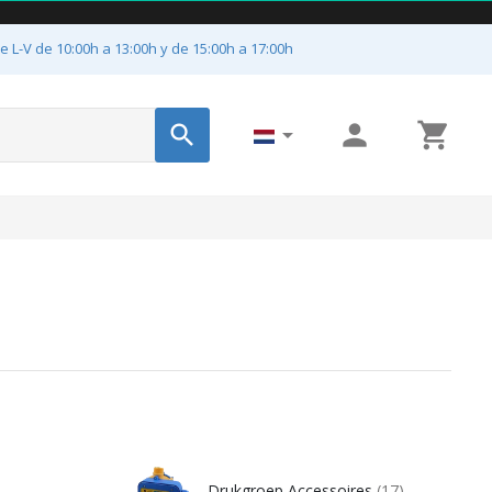
e L-V de 10:00h a 13:00h y de 15:00h a 17:00h




Drukgroep Accessoires
(17)