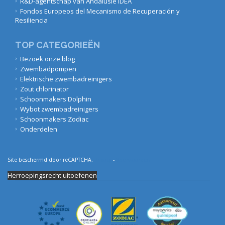
R&D-agentschap van Andalusië IDEA
Fondos Europeos del Mecanismo de Recuperación y
Resiliencia
TOP CATEGORIEËN
Bezoek onze blog
Zwembadpompen
Elektrische zwembadreinigers
Zout chlorinator
Schoonmakers Dolphin
Wybot zwembadreinigers
Schoonmakers Zodiac
Onderdelen
Site beschermd door reCAPTCHA.
Privacy
-
Voorwaarden
Herroepingsrecht uitoefenen