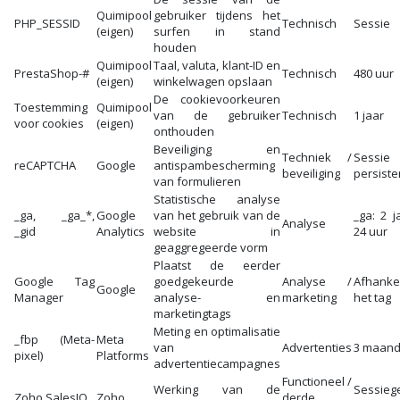
Quimipool
gebruiker tijdens het
PHP_SESSID
Technisch
Sessie
(eigen)
surfen in stand
houden
Quimipool
Taal, valuta, klant-ID en
PrestaShop-#
Technisch
480 uur
(eigen)
winkelwagen opslaan
De cookievoorkeuren
Toestemming
Quimipool
van de gebruiker
Technisch
1 jaar
voor cookies
(eigen)
onthouden
Beveiliging en
Techniek /
Sess
reCAPTCHA
Google
antispambescherming
beveiliging
persiste
van formulieren
Statistische analyse
_ga, _ga_*,
Google
van het gebruik van de
_ga: 2 ja
Analyse
_gid
Analytics
website in
24 uur
geaggregeerde vorm
Plaatst de eerder
Google Tag
goedgekeurde
Analyse /
Afhanke
Google
Manager
analyse- en
marketing
het tag
marketingtags
Meting en optimalisatie
_fbp (Meta-
Meta
van
Advertenties
3 maan
pixel)
Platforms
advertentiecampagnes
Functioneel /
Werking van de
Sessieg
Zoho SalesIQ
Zoho
derde