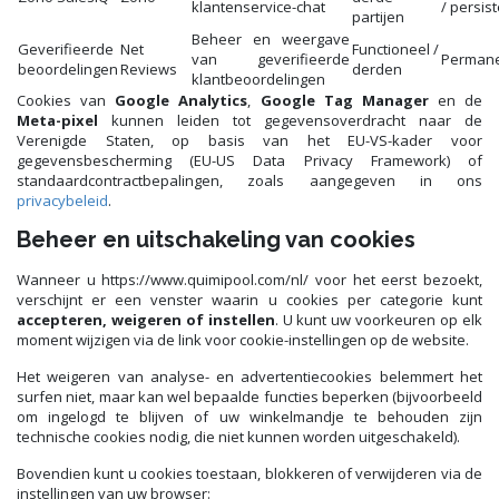
klantenservice-chat
/ persis
partijen
Beheer en weergave
Geverifieerde
Net
Functioneel /
van geverifieerde
Perman
beoordelingen
Reviews
derden
klantbeoordelingen
Cookies van
Google Analytics
,
Google Tag Manager
en de
Meta-pixel
kunnen leiden tot gegevensoverdracht naar de
Verenigde Staten, op basis van het EU-VS-kader voor
gegevensbescherming (EU-US Data Privacy Framework) of
standaardcontractbepalingen, zoals aangegeven in ons
privacybeleid
.
Beheer en uitschakeling van cookies
Wanneer u https://www.quimipool.com/nl/ voor het eerst bezoekt,
verschijnt er een venster waarin u cookies per categorie kunt
accepteren, weigeren of instellen
. U kunt uw voorkeuren op elk
moment wijzigen via de link voor cookie-instellingen op de website.
Het weigeren van analyse- en advertentiecookies belemmert het
surfen niet, maar kan wel bepaalde functies beperken (bijvoorbeeld
om ingelogd te blijven of uw winkelmandje te behouden zijn
technische cookies nodig, die niet kunnen worden uitgeschakeld).
Bovendien kunt u cookies toestaan, blokkeren of verwijderen via de
instellingen van uw browser: