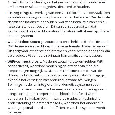
100m3. Als het te klein is, zal het niet genoeg chloor produceren
om het water schoon en gedesinfecteerd te houden.
PH-regeling:
De werking van een zoutchlorator veroorzaakt een
geleidelijke stijging van de pH-waarde van het water. Om de juiste
chemische balans te behouden, wordt de installatie van een pH-
regelaar sterk aanbevolen. Dit kan een apparaat zijn dat
geïntegreerd is in de chlorinatorapparatuur zelf of een op zichzelf
staand systeem.
ORP / Redox:
Sommige zoutchloratoren hebben de functie om de
ORP te meten en de chloorproductie automatisch aan te passen.
Dit zorgt voor efficiënte desinfectie en voorkomt de noodzaak om
de productie % van de chlorinator handmatig aan te passen.
WiFi-connectiviteit:
Moderne zoutchloratoren hebben WiFi-
connectiviteit, waardoor bediening op afstand via mobiele
toepassingen mogelijk is. Dit maakt real-time controle van de
chloorproductie, het zoutniveau en de systeemstatus mogelijk,
evenals het versturen van onderhoudswaarschuwingen.
Sommige modellen integreren met domoticasystemen voor
geautomatiseerd zwembadbeheer, waarbij de chlorering wordt
aangepast aan de temperatuur, chloorbehoefte of ORP-
sensoren. Ze maken ook firmware-upgrades en technische
ondersteuning op afstand mogelijk, waardoor het onderhoud
wordt geoptimaliseerd en de efficiëntie van het systeem wordt
verbeterd.