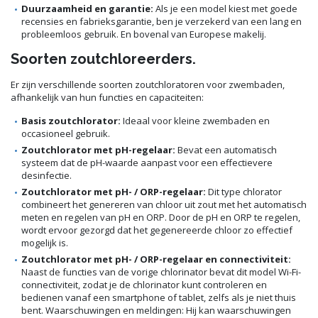
Duurzaamheid en garantie:
Als je een model kiest met goede
recensies en fabrieksgarantie, ben je verzekerd van een lang en
probleemloos gebruik. En bovenal van Europese makelij.
Soorten zoutchloreerders.
Er zijn verschillende soorten zoutchloratoren voor zwembaden,
afhankelijk van hun functies en capaciteiten:
Basis zoutchlorator:
Ideaal voor kleine zwembaden en
occasioneel gebruik.
Zoutchlorator met pH-regelaar:
Bevat een automatisch
systeem dat de pH-waarde aanpast voor een effectievere
desinfectie.
Zoutchlorator met pH- / ORP-regelaar:
Dit type chlorator
combineert het genereren van chloor uit zout met het automatisch
meten en regelen van pH en ORP. Door de pH en ORP te regelen,
wordt ervoor gezorgd dat het gegenereerde chloor zo effectief
mogelijk is.
Zoutchlorator met pH- / ORP-regelaar en connectiviteit:
Naast de functies van de vorige chlorinator bevat dit model Wi-Fi-
connectiviteit, zodat je de chlorinator kunt controleren en
bedienen vanaf een smartphone of tablet, zelfs als je niet thuis
bent. Waarschuwingen en meldingen: Hij kan waarschuwingen