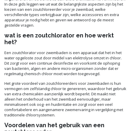
In deze gids leggen we uit wat de belangrijkste aspecten zijn bij het
kiezen van een zoutchloreerder voor je zwembad, welke
verschillende types verkrijgbaar zijn, welke accessoires en extra
apparatuur je nodig hebt en geven we antwoord op de meest
gestelde vragen.
wat is een zoutchlorator en hoe werkt
het?
Een zoutchlorator voor zwembaden is een apparaat dat het in het
water opgeloste zout door middel van elektrolyse omzet in chloor.
Dit zorgt voor een continue desinfectie en voorkomt de ophoping
van bacteriën, algen en andere micro-organismen zonder dat er
regelmatig chemisch chloor moet worden toegevoegd.
Het grote voordeel van zoutchloreerders voor zwembaden is hun
vermogen om zelfstandig chloor te genereren, waardoor het gebruik
van extra chemicaliën aanzienlijk wordt beperkt. Dit maakt niet
alleen het onderhoud van het zwembad eenvoudiger, maar
minimaliseert ook oog- en huidirritatie en zorgt voor een veel
comfortabelere en aangenamere zwemervaring in vergelijking met
traditionele chloorsystemen.
Voordelen van het gebruik van een