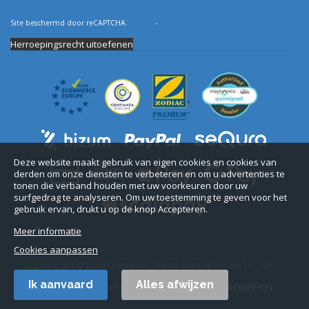
Site beschermd door reCAPTCHA.
Privacy
-
Voorwaarden
Herroepingsrecht uitoefenen
Deze website maakt gebruik van eigen cookies en cookies van
derden om onze diensten te verbeteren en om u advertenties te
tonen die verband houden met uw voorkeuren door uw
surfgedrag te analyseren. Om uw toestemming te geven voor het
gebruik ervan, drukt u op de knop Accepteren.
Meer informatie
Cookies aanpassen
Copyright © 2026 Quimipool Zwembaden en tuinen, S.L. - CIF
B11712916.
Ik aanvaard
Alles afwijzen
Alle rechten voorbehouden. Webdesign: