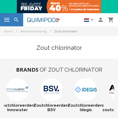




Home
Waterbehandeling
Zout chlorinator
Zout chlorinator
BRANDS
OF ZOUT CHLORINATOR
Zoutchloreerders
Zoutchloreerders
Zoutchloreerders
Innowater
BSV
Idegis
zoutchl