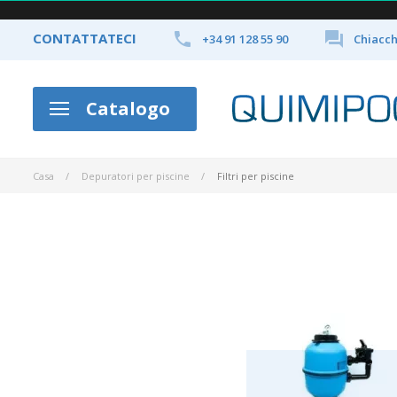


CONTATTATECI
+34 91 128 55 90
Chiacch
Catalogo
Casa
Depuratori per piscine
Filtri per piscine