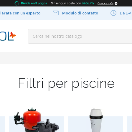


ierate con un esperto
Modulo di contatto
De L-V
Filtri per piscine