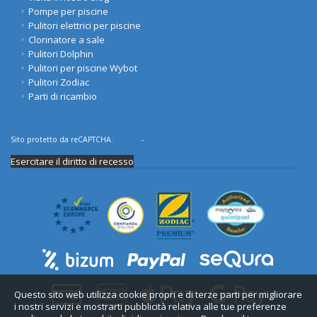
Pompe per piscine
Pulitori elettrici per piscine
Clorinatore a sale
Pulitori Dolphin
Pulitori per piscine Wybot
Pulitori Zodiac
Parti di ricambio
Sito protetto da reCAPTCHA.
Privacy
-
Termini e condizioni
Esercitare il diritto di recesso
Questo sito web utilizza cookie propri e di terze parti per migliorare
i nostri servizi e mostrarti pubblicità relativa alle tue preferenze