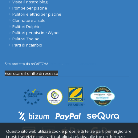
Visita il nostro blog
Pompe per piscine
Pulitori elettrici per piscine
Clorinatore a sale
Pulitori Dolphin
Pulitori per piscine Wybot
Pulitori Zodiac
Parti di ricambio
Sito protetto da reCAPTCHA.
Privacy
-
Termini e condizioni
Esercitare il diritto di recesso
Questo sito web utilizza cookie propri e di terze parti per migliorare
i nostri servizi e mostrarti pubblicità relativa alle tue preferenze