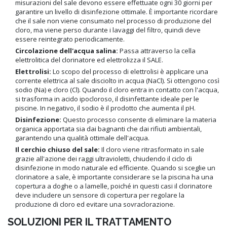
misurazioni del sale devono essere effettuate ogni 30 giorni per
garantire un livello di disinfezione ottimale. È importante ricordare
che il sale non viene consumato nel processo di produzione del
cloro, ma viene perso durante i lavaggi del filtro, quindi deve
essere reintegrato periodicamente.
Circolazione dell'acqua salina:
Passa attraverso la cella
elettrolitica del clorinatore ed elettrolizza il SALE.
Elettrolisi:
Lo scopo del processo di elettrolisi è applicare una
corrente elettrica al sale disciolto in acqua (NaCl). Si ottengono così
sodio (Na) e cloro (Cl). Quando il cloro entra in contatto con l'acqua,
si trasforma in acido ipocloroso, il disinfettante ideale per le
piscine. In negativo, il sodio è il prodotto che aumenta il pH.
Disinfezione:
Questo processo consente di eliminare la materia
organica apportata sia dai bagnanti che dai rifiuti ambientali,
garantendo una qualità ottimale dell'acqua.
Il cerchio chiuso del sale:
Il cloro viene ritrasformato in sale
grazie all'azione dei raggi ultravioletti, chiudendo il ciclo di
disinfezione in modo naturale ed efficiente. Quando si sceglie un
clorinatore a sale, è importante considerare se la piscina ha una
copertura a doghe o a lamelle, poiché in questi casi il clorinatore
deve includere un sensore di copertura per regolare la
produzione di cloro ed evitare una sovraclorazione.
SOLUZIONI PER IL TRATTAMENTO