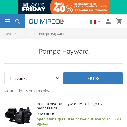




Casa
Pompe
Pompe Hayward
Pompe Hayward
Rilevanza
Filtro
Mostrando 1-9 di 9 articolo/i
Bomba piscina Hayward MaxFlo 0,5 CV
monofásica
369,00 €
Spedizione gratuita!
Riceverlo su mercoledì 12 de
agosto