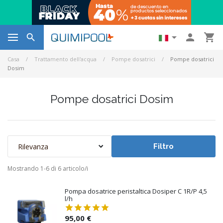




Casa
Trattamento dell'acqua
Pompe dosatrici
Pompe dosatrici
Dosim
Pompe dosatrici Dosim
Rilevanza
Filtro
Mostrando 1-6 di 6 articolo/i
Pompa dosatrice peristaltica Dosiper C 1R/P 4,5
l/h
95,00 €