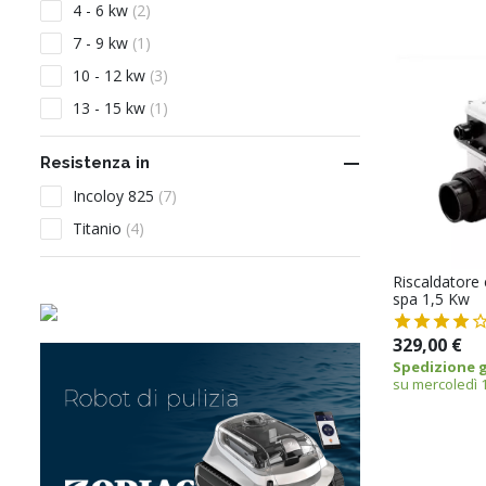
4 - 6 kw
(2)
7 - 9 kw
(1)
10 - 12 kw
(3)
13 - 15 kw
(1)

Resistenza in
Incoloy 825
(7)
Titanio
(4)
Riscaldatore 
spa 1,5 Kw
329,00 €
Spedizione g
su mercoledì 