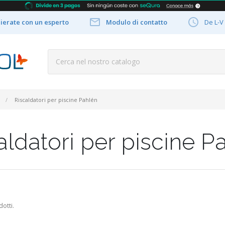


ierate con un esperto
Modulo di contatto
De L-V
Riscaldatori per piscine Pahlén
aldatori per piscine P
otti.