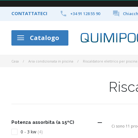


CONTATTATECI
+34 91 128 55 90
Chiacch
Catalogo
Casa
Aria condizionata in piscina
Riscaldatore elettrico per piscina
Risc

Potenza assorbita (a 15ºC)
Ci sono 11 prod
0 - 3 kw
(4)