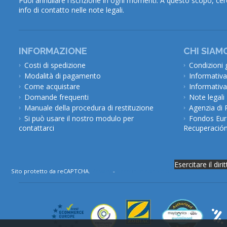
Puoi annullare l'iscrizione in ogni momenti. A questo scopo, cer
info di contatto nelle note legali.
INFORMAZIONE
CHI SIAM
Costi di spedizione
Condizioni 
Modalità di pagamento
Informativa
Come acquistare
Informativa
Domande frequenti
Note legali
Manuale della procedura di restituzione
Agenzia di 
Si può usare il nostro modulo per
Fondos Eur
contattarci
Recuperación 
Esercitare il dir
Sito protetto da reCAPTCHA.
Privacy
-
Termini e condizioni