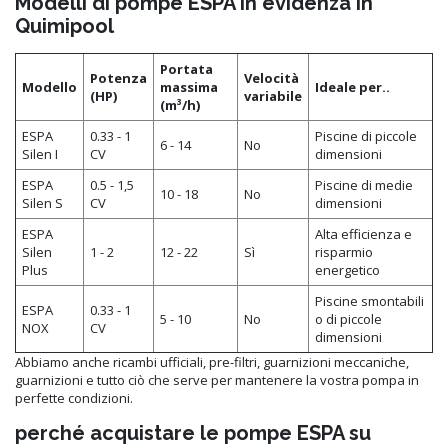
Modelli di pompe ESPA in evidenza in
Quimipool
Portata
Potenza
Velocità
Modello
massima
Ideale per..
(HP)
variabile
(m³/h)
ESPA
0.33 - 1
Piscine di piccole
6 - 14
No
Silen I
CV
dimensioni
ESPA
0.5 - 1,5
Piscine di medie
10 - 18
No
Silen S
CV
dimensioni
ESPA
Alta efficienza e
Silen
1 - 2
12 - 22
Sì
risparmio
Plus
energetico
Piscine smontabili
ESPA
0.33 - 1
5 - 10
No
o di piccole
NOX
CV
dimensioni
Abbiamo anche ricambi ufficiali, pre-filtri, guarnizioni meccaniche,
guarnizioni e tutto ciò che serve per mantenere la vostra pompa in
perfette condizioni.
perché acquistare le pompe ESPA su