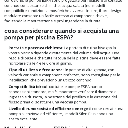
corrosione, le pompe ESPA sono progettate per resistere al contatto
continuo con sostanze chimiche, acqua salata (nei modelli
compatibili) e condizioni atmosferiche avverse. Inoltre, il loro design
modulare consente un facile accesso ai componenti chiave,
facilitando la manutenzione e prolungandone la durata.
cosa considerare quando si acquista una
pompa per piscina ESPA?
Portata e potenza richiesta:
La portata di cui ha bisogno la
vostra piscina dipende direttamente dal volume dell'acqua. Una
regola di base è che tutta l'acqua della piscina deve essere fatta
ricircolare tra le 4 e le 6 ore al giorno.
Tipo di utilizzo e frequenza: le
pompe di alta gamma, con
velocità variabile o componenti rinforzati, sono consigliate per le
installazioni che prevedono un utilizzo continuo.
Compatibilità idraulica:
tutte le pompe ESPA hanno
connessioni standard, ma è importante verificare il diametro di
ingresso e di uscita, la posizione del prefiltro e la direzione del
flusso prima di sostituire una vecchia pompa.
Livello di rumorosità ed efficienza energetica:
se cercate una
pompa silenziosa ed efficiente, i modelli Silen Plus sono una
scelta eccellente.