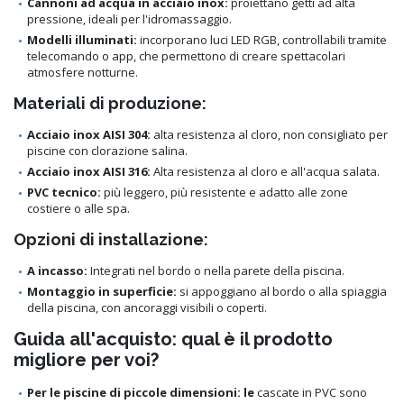
Cannoni ad acqua in acciaio inox:
proiettano getti ad alta
pressione, ideali per l'idromassaggio.
Modelli illuminati:
incorporano luci LED RGB, controllabili tramite
telecomando o app, che permettono di creare spettacolari
atmosfere notturne.
Materiali di produzione:
Acciaio inox AISI 304:
alta resistenza al cloro, non consigliato per
piscine con clorazione salina.
Acciaio inox AISI 316:
Alta resistenza al cloro e all'acqua salata.
PVC tecnico:
più leggero, più resistente e adatto alle zone
costiere o alle spa.
Opzioni di installazione:
A incasso:
Integrati nel bordo o nella parete della piscina.
Montaggio in superficie:
si appoggiano al bordo o alla spiaggia
della piscina, con ancoraggi visibili o coperti.
Guida all'acquisto: qual è il prodotto
migliore per voi?
Per le piscine di piccole dimensioni: le
cascate in PVC sono