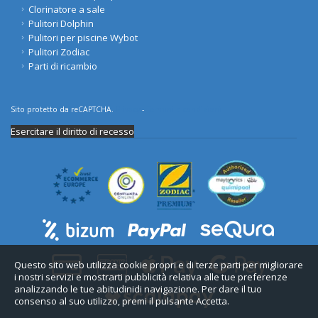
Clorinatore a sale
Pulitori Dolphin
Pulitori per piscine Wybot
Pulitori Zodiac
Parti di ricambio
Sito protetto da reCAPTCHA.
Privacy
-
Termini e condizioni
Esercitare il diritto di recesso
Questo sito web utilizza cookie propri e di terze parti per migliorare
i nostri servizi e mostrarti pubblicità relativa alle tue preferenze
analizzando le tue abitudinidi navigazione. Per dare il tuo
consenso al suo utilizzo, premi il pulsante Accetta.