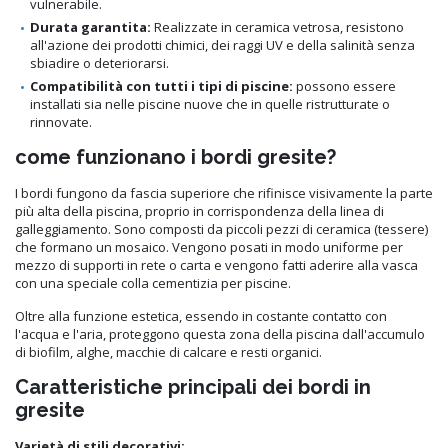
vulnerabile.
Durata garantita:
Realizzate in ceramica vetrosa, resistono
all'azione dei prodotti chimici, dei raggi UV e della salinità senza
sbiadire o deteriorarsi.
Compatibilità con tutti i tipi di piscine:
possono essere
installati sia nelle piscine nuove che in quelle ristrutturate o
rinnovate.
come funzionano i bordi gresite?
I bordi fungono da fascia superiore che rifinisce visivamente la parte
più alta della piscina, proprio in corrispondenza della linea di
galleggiamento. Sono composti da piccoli pezzi di ceramica (tessere)
che formano un mosaico. Vengono posati in modo uniforme per
mezzo di supporti in rete o carta e vengono fatti aderire alla vasca
con una speciale colla cementizia per piscine.
Oltre alla funzione estetica, essendo in costante contatto con
l'acqua e l'aria, proteggono questa zona della piscina dall'accumulo
di biofilm, alghe, macchie di calcare e resti organici.
Caratteristiche principali dei bordi in
gresite
Varietà di stili decorativi: