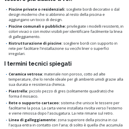
Piscine private o residenziali:
scegliete bordi decorativi o dal
design moderno che si abbinino al resto della piscina e
aggiungano un tocco di design.
Piscine comunali o pubbliche:
privilegiate i modelli resistenti, in
colori vivaci o con motivi visibili per identificare facilmente la linea
di galleggiamento.
Ristrutturazione di piscine:
scegliere bordi con supporto in
rete per facilitare l'installazione su vecchi liner o superfici
irregolari.
I termini tecnici spiegati
Ceramica vetrosa:
materiale non poroso, cotto ad alte
temperature, che lo rende ideale per gli ambienti umidi grazie alla
sua durata e resistenza chimica.
Piastrella:
piccolo pezzo di gres (solitamente quadrato) che
forma il mosaico.
Rete o supporto cartaceo:
sistema che unisce le tessere per
facilitarne la posa. La carta viene installata rivolta verso l'esterno
e viene rimossa dopo l'asciugatura. La rete rimane sul retro.
Linea di galleggiamento:
zona superiore della piscina in cui
l'acqua entra in contatto con l'aria; di solito è quella che accumula