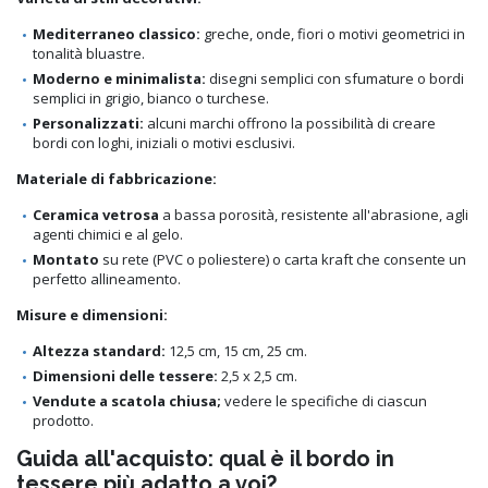
Mediterraneo classico:
greche, onde, fiori o motivi geometrici in
tonalità bluastre.
Moderno e minimalista:
disegni semplici con sfumature o bordi
semplici in grigio, bianco o turchese.
Personalizzati:
alcuni marchi offrono la possibilità di creare
bordi con loghi, iniziali o motivi esclusivi.
Materiale di fabbricazione:
Ceramica vetrosa
a bassa porosità, resistente all'abrasione, agli
agenti chimici e al gelo.
Montato
su rete (PVC o poliestere) o carta kraft che consente un
perfetto allineamento.
Misure e dimensioni:
Altezza standard:
12,5 cm, 15 cm, 25 cm.
Dimensioni delle tessere:
2,5 x 2,5 cm.
Vendute a scatola chiusa;
vedere le specifiche di ciascun
prodotto.
Guida all'acquisto: qual è il bordo in
tessere più adatto a voi?