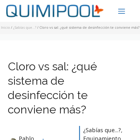
Saltar
ME
al
contenido
Inicio
/
¿Sabías que...?
/
Cloro vs sal: ¿qué sistema de desinfección te conviene más?
Cloro vs sal: ¿qué
sistema de
desinfección te
conviene más?
¿Sabías que...?
,
Pablo
Equipamiento