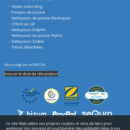
Visitez notre blog
Pompes de piscine
Nettoyeurs de piscine électriques
Chlore au sel
Nettoyeurs Dolphin
Nettoyeurs de piscine Wybot
Nettoyeurs Zodiac
Pièces détachées
Site protégé par reCAPTCHA.
Vie privée
-
Termes
Exercer le droit de rétractation
Ce site Web utilise ses propres cookies et ceux de tiers pour
améliorer nos services et vous montrer des publicités liées à vos