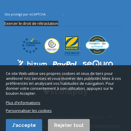
Site protégé par reCAPTCHA.
Vie privée
-
Termes
Exercer le droit de rétractation
Ce site Web utilise ses propres cookies et ceux de tiers pour
améliorer nos services et vous montrer des publicités liées à vos
préférences en analysant vos habitudes de navigation. Pour
donner votre consentement à son utilisation, appuyez sur le
bouton Accepter.
Plus d'informations
Personnaliser les cookies
Copyright © 2026 Quimipool Piscines et jardins, S.L. - CIF
B11712916.
J'accepte
Rejeter tout
Tous droits réservés. Conception du site web :