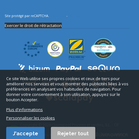
Site protégé par reCAPTCHA.
Vie privée
-
Termes
Exercer le droit de rétractation
Ce site Web utilise ses propres cookies et ceux de tiers pour
améliorer nos services et vous montrer des publicités liées à vos
préférences en analysant vos habitudes de navigation. Pour
donner votre consentement à son utilisation, appuyez sur le
bouton Accepter.
Plus d'informations
Personnaliser les cookies
Copyright © 2026 Quimipool Piscines et jardins, S.L. - CIF
B11712916.
J'accepte
Rejeter tout
Tous droits réservés. Conception du site web :