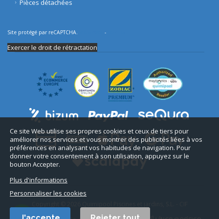
Pièces détachées
Site protégé par reCAPTCHA.
Vie privée
-
Termes
Exercer le droit de rétractation
Ce site Web utilise ses propres cookies et ceux de tiers pour
améliorer nos services et vous montrer des publicités liées à vos
préférences en analysant vos habitudes de navigation. Pour
donner votre consentement à son utilisation, appuyez sur le
bouton Accepter.
Plus d'informations
Personnaliser les cookies
Copyright © 2026 Quimipool Piscines et jardins, S.L. - CIF
B11712916.
J'accepte
Rejeter tout