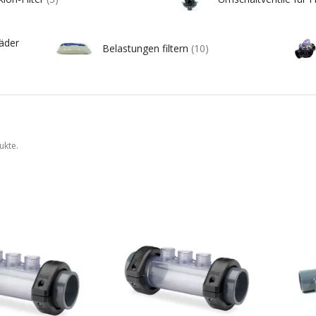
äder
Belastungen filtern
(10)
ukte.