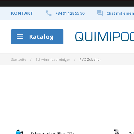


KONTAKT
+34 91 128 55 90
Chat mit eine
Katalog
Startseite
Schwimmbadreiniger
PVC-Zubehör
Schwimmbadfilter
(22)
Zy