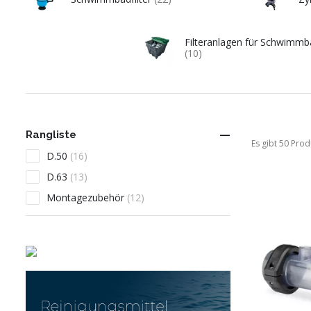
Filteranlagen für Schwimmb
(10)

Rangliste
Es gibt 50 Prod
D.50
(16)
D.63
(13)
Montagezubehör
(12)