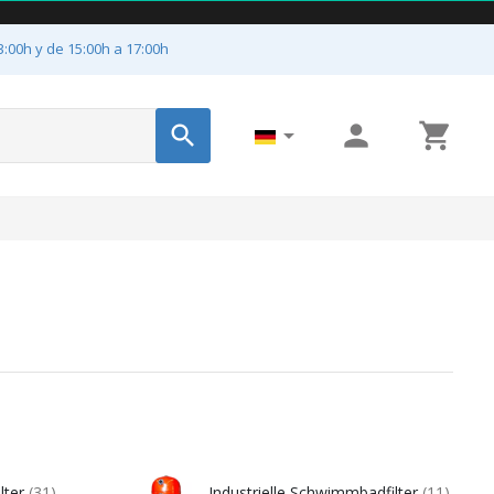
3:00h y de 15:00h a 17:00h




ilter
(31)
Industrielle Schwimmbadfilter
(11)