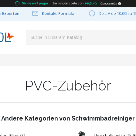


m Experten
Kontakt-Formular
De L-V de 10:00h a 1
PVC-Zubehör
Andere Kategorien von Schwimmbadreiniger
klon-Filter
(3)
Umschaltventile für F