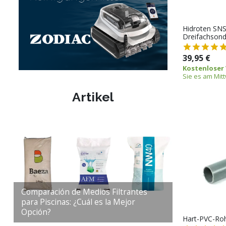
Hidroten SNS
Dreifachsond
39,95 €
Kostenloser
Sie es am Mit
Artikel
Comparación de Medios Filtrantes
para Piscinas: ¿Cuál es la Mejor
Opción?
Hart-PVC-Ro