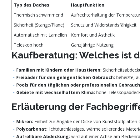
Typ des Daches
Hauptfunktion
Thermisch schwimmend
Aufrechterhaltung der Temperatu
Sicherheit (Stange/Plane)
Schutz und Widerstandsfähigkeit
Automatisch mit Lamellen
Komfort und Ästhetik
Teleskop hoch
Ganzjährige Nutzung
Kaufberatung: Welches ist d
Familien mit Kindern oder Haustieren:
Sicherheitsabdeck
Freibäder für den gelegentlichen Gebrauch:
beheizte, a
Pools für den täglichen oder professionellen Gebrauch
Gebiete mit wechselhaftem Klima:
hohe Teleskopabdecku
Erläuterung der Fachbegriff
Mikron:
Einheit zur Angabe der Dicke von Kunststoffplatten 
Polycarbonat:
lichtdurchlässiges, wärmeisolierendes Materi
Aufrollbare Abdeckung:
wird auf einer Achse am Beckenran