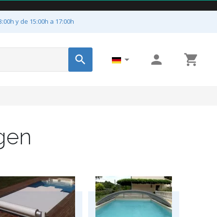
3:00h y de 15:00h a 17:00h




gen