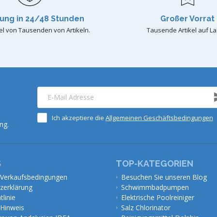
rung in 24/48 Stunden
Großer Vorrat
el von Tausenden von Artikeln.
Tausende Artikel auf La
Ich akzeptiere die
Allgemeinen Geschäftsbedingungen
ng.
S
TOP-KATEGORIEN
 Verkaufsbedingungen
Besuchen Sie unseren Blog
zerklärung
Schwimmbadpumpen
tlinie
Elektrische Poolreiniger
 Hinweis
Salz Chlorinator