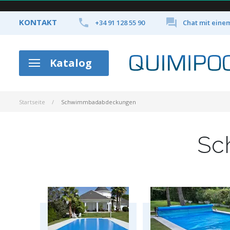


KONTAKT
+34 91 128 55 90
Chat mit eine
Katalog
Startseite
Schwimmbadabdeckungen
Sc