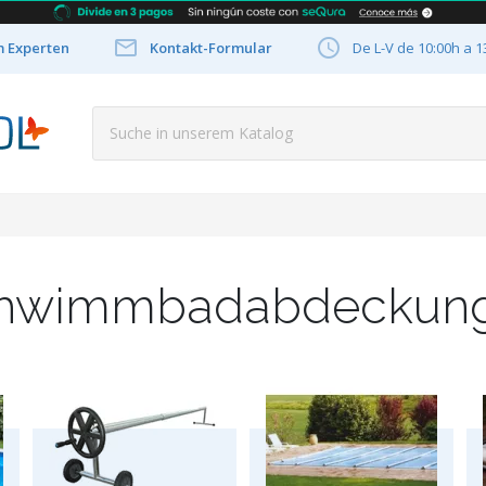


m Experten
Kontakt-Formular
De L-V de 10:00h a 1
hwimmbadabdeckun