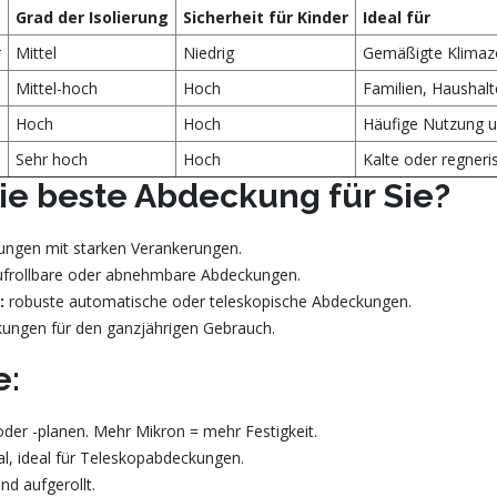
Grad der Isolierung
Sicherheit für Kinder
Ideal für
r
Mittel
Niedrig
Gemäßigte Klima
Mittel-hoch
Hoch
Familien, Haushalt
Hoch
Hoch
Häufige Nutzung 
Sehr hoch
Hoch
Kalte oder regner
ie beste Abdeckung für Sie?
ungen mit starken Verankerungen.
ufrollbare oder abnehmbare Abdeckungen.
:
robuste automatische oder teleskopische Abdeckungen.
ngen für den ganzjährigen Gebrauch.
e:
oder -planen. Mehr Mikron = mehr Festigkeit.
al, ideal für Teleskopabdeckungen.
d aufgerollt.