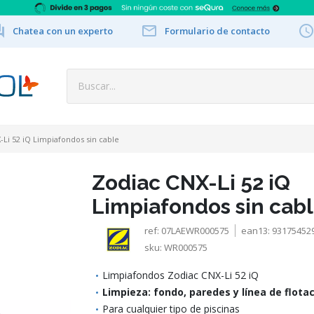


Chatea con un experto
Formulario de contacto
-Li 52 iQ Limpiafondos sin cable
Zodiac CNX-Li 52 iQ
Limpiafondos sin cab
ref:
07LAEWR000575
ean13:
93175452
sku:
WR000575
Limpiafondos Zodiac CNX-Li 52 iQ
Limpieza: fondo, paredes y línea de flota
Para cualquier tipo de piscinas