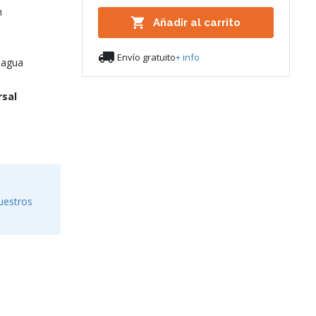
n

Añadir al carrito

Envío gratuito
+ info
 agua
rsal
uestros