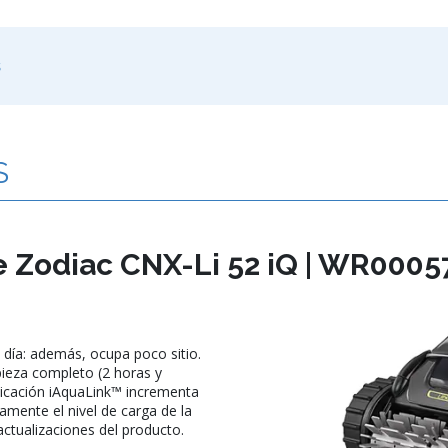
s
S
e Zodiac CNX-Li 52 iQ | WR0005
 a día: además, ocupa poco sitio.
mpieza completo (2 horas y
licación iAquaLink™ incrementa
amente el nivel de carga de la
 actualizaciones del producto.