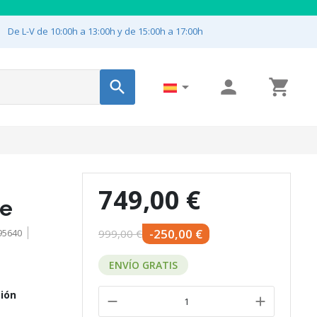

De L-V de 10:00h a 13:00h y de 15:00h a 17:00h




749,00 €
le
-250,00 €
95640
999,00 €
ENVÍO GRATIS
ción