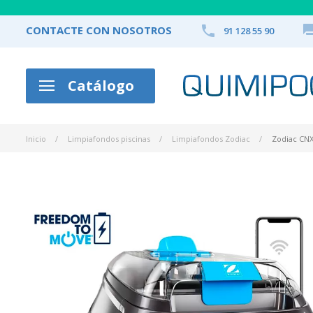

CONTACTE CON NOSOTROS
91 128 55 90
Catálogo
Inicio
Limpiafondos piscinas
Limpiafondos Zodiac
Zodiac CNX