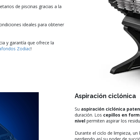
arios de piscinas gracias a la
ondiciones ideales para obtener
cia y garantía que ofrece la
iafondos Zodiac
!
Aspiración ciclónica
Su
aspiración ciclónica pate
duración. Los
cepillos en form
nivel
permiten aspirar los resid
Durante el ciclo de limpieza, un
perdiendo así su poder de succi