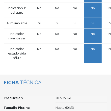
Indicación Tº
No
No
No
No
N
del auga
Autolimpiable
Sí
Sí
Sí
Sí
S
Indicador
No
No
No
No
N
nivel de sal
Indicador
No
No
No
No
N
estado vida
célula
FICHA
TÉCNICA
Producción
20 A 25 G/h
Tamaño Piscina
Hasta 60 M3