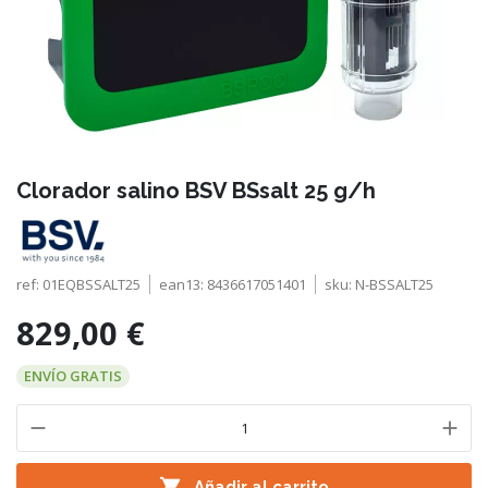
Clorador salino BSV BSsalt 25 g/h
ref:
01EQBSSALT25
ean13:
8436617051401
sku:
N-BSSALT25
829,00 €
ENVÍO GRATIS

Añadir al carrito